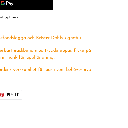
t options
efondslogga och Krister Dahls signatur.
lerbart nackband med tryckknappar.
Ficka på
samt hank för upphängning.
efondens verksamhet för barn som behöver nya
ET
PIN
PIN IT
ON
TTER
PINTEREST