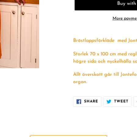
More paymen
Bröstlappsförkläde
med Jont
Storlek 70 x 100 cm med reg
högre sida och nyckelhälla 
Allt överskott går till Jont
organ.
SHARE
TWE
SHARE
TWEET
ON
ON
FACEBOOK
TWI