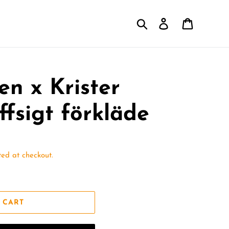
Search
Log in
Cart
en x Krister
ffsigt förkläde
ed at checkout.
 CART