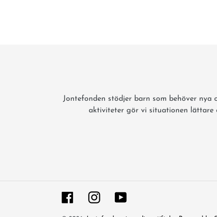
Jontefonden stödjer barn som behöver nya o
aktiviteter gör vi situationen lättar
Facebook
Instagram
YouTube