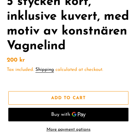
5 stycken kort,
inklusive kuvert, med
motiv av konstnären
Vagnelind
Regular
200 kr
price
Tax included.
Shipping
calculated at checkout.
ADD TO CART
More payment options