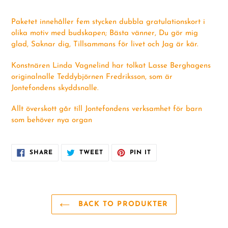
Paketet innehåller fem stycken dubbla gratulationskort i
olika motiv med budskapen; Bästa vänner, Du gör mig
glad, Saknar dig, Tillsammans för livet och Jag är kär.
Konstnären Linda Vagnelind har tolkat Lasse Berghagens
originalnalle Teddybjörnen Fredriksson, som är
Jontefondens skyddsnalle.
Allt överskott går till Jontefondens verksamhet för barn
som behöver nya organ
SHARE
TWEET
PIN
SHARE
TWEET
PIN IT
ON
ON
ON
FACEBOOK
TWITTER
PINTEREST
BACK TO PRODUKTER